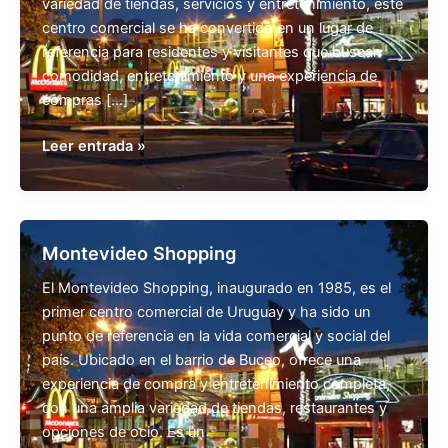
variedad de tiendas, servicios y entretenimiento, este
centro comercial se ha convertido en un lugar de
referencia para residentes y visitantes que buscan
comodidad, entretenimiento y una experiencia de
compras […]
Shopping
Leer entrada »
Montevideo
Uruguay
Montevideo Shopping
El Montevideo Shopping, inaugurado en 1985, es el
primer centro comercial de Uruguay y ha sido un
punto de referencia en la vida comercial y social del
país. Ubicado en el barrio de Buceo, ofrece una
experiencia de compra y entretenimiento completa,
con una amplia variedad de tiendas, restaurantes y
opciones de ocio. Es un